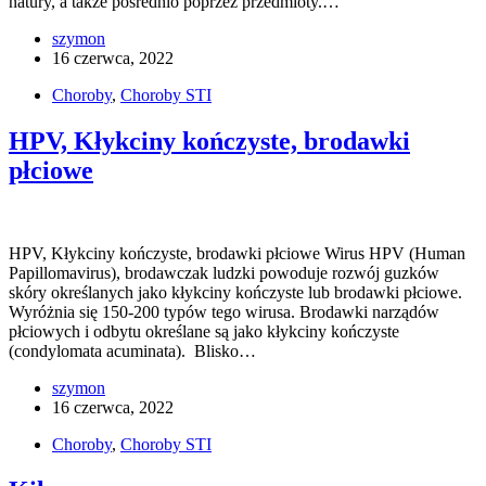
natury, a także pośrednio poprzez przedmioty.…
szymon
16 czerwca, 2022
Choroby
,
Choroby STI
HPV, Kłykciny kończyste, brodawki
płciowe
HPV, Kłykciny kończyste, brodawki płciowe Wirus HPV (Human
Papillomavirus), brodawczak ludzki powoduje rozwój guzków
skóry określanych jako kłykciny kończyste lub brodawki płciowe.
Wyróżnia się 150-200 typów tego wirusa. Brodawki narządów
płciowych i odbytu określane są jako kłykciny kończyste
(condylomata acuminata). Blisko…
szymon
16 czerwca, 2022
Choroby
,
Choroby STI