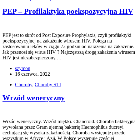
PEP – Profilaktyka poekspozycyjna HIV
PEP jest to skrót od Post Exposure Prophylaxis, czyli profilaktyki
poekspozycyjnej na zakażenie wirusem HIV. Polega na
zastosowaniu leków w ciągu 72 godzin od narażenia na zakażenie.
Jak przenosi się wirus HIV ? Najczęstszą drogą zakażenia wirusem
HIV jest niezabezpieczony,…
szymon
16 czerwca, 2022
Choroby
,
Choroby STI
Wrzód weneryczny
Wrzód weneryczny. Wrzód miękki. Chancroid. Choroba bakteryjna
wywołana przez Gram ujemną bakterię Haemophilus ducreyi
cechującą się wysoka zakaźnością. Choroba występuje przede
wszystkim w Afryce i Azji. W Polsce występuje częściej