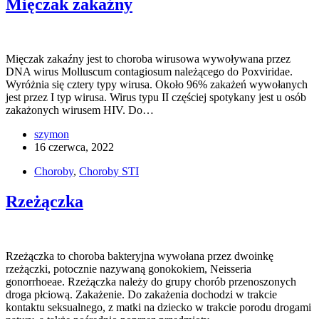
Mięczak zakaźny
Mięczak zakaźny jest to choroba wirusowa wywoływana przez
DNA wirus Molluscum contagiosum należącego do Poxviridae.
Wyróżnia się cztery typy wirusa. Około 96% zakażeń wywołanych
jest przez I typ wirusa. Wirus typu II częściej spotykany jest u osób
zakażonych wirusem HIV. Do…
szymon
16 czerwca, 2022
Choroby
,
Choroby STI
Rzeżączka
Rzeżączka to choroba bakteryjna wywołana przez dwoinkę
rzeżączki, potocznie nazywaną gonokokiem, Neisseria
gonorrhoeae. Rzeżączka należy do grupy chorób przenoszonych
droga płciową. Zakażenie. Do zakażenia dochodzi w trakcie
kontaktu seksualnego, z matki na dziecko w trakcie porodu drogami