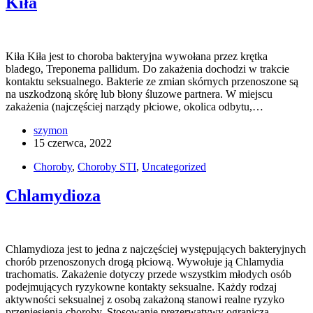
Kiła
Kiła Kiła jest to choroba bakteryjna wywołana przez krętka
bladego, Treponema pallidum. Do zakażenia dochodzi w trakcie
kontaktu seksualnego. Bakterie ze zmian skórnych przenoszone są
na uszkodzoną skórę lub błony śluzowe partnera. W miejscu
zakażenia (najczęściej narządy płciowe, okolica odbytu,…
szymon
15 czerwca, 2022
Choroby
,
Choroby STI
,
Uncategorized
Chlamydioza
Chlamydioza jest to jedna z najczęściej występujących bakteryjnych
chorób przenoszonych drogą płciową. Wywołuje ją Chlamydia
trachomatis. Zakażenie dotyczy przede wszystkim młodych osób
podejmujących ryzykowne kontakty seksualne. Każdy rodzaj
aktywności seksualnej z osobą zakażoną stanowi realne ryzyko
przeniesienia choroby. Stosowanie prezerwatywy ogranicza