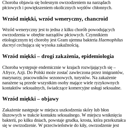
Choroba objawia się bolesnym owrzodzeniem na narządach
płciowych i powiększeniem okolicznych węzłów chłonnych.
Wrzód miękki, wrzód weneryczny, chancroid
Wrzód weneryczny jest to jedna z kilku chorób powodujących
owrzodzenia w obrębie narządów płciowych. Czynnikiem
etiologicznym tej choroby jest Gram ujemna bakteria
Haemophilus
ducreyi
cechująca się wysoka zakaźnością.
Wrzód miękki – drogi zakażenia, epidemiologia
Choroba występuje endemicznie w krajach rozwijających się –
Afryce, Azji. Do Polski może zostać zawleczona przez imigrantów,
marynarzy, pracowników sezonowych, turystów. Na zakażenie
narażene są przede wszystkim osoby mające wiele ryzykownych
kontaktów seksualnych, świadczące komercyjne usługi seksualne.
Wrzód miękki – objawy
Zakażenie następuje w miejscu uszkodzenia skóry lub błon
śluzowych w trakcie kontaktu seksualnego. W miejscu wniknięcia
bakterii, po kilku dniach, powstaje grudka, krosta, która przekształca
się w owrzodzenie. W przeciwieństwie do kiły, owrzodzenie jest