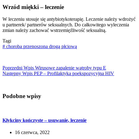
Wrzód miękki – leczenie
W leczeniu stosuje się antybiotykoterapię. Leczenie należy wdrożyć
u partnerek/ partnerów seksualnych. Do całkowitego wyleczenia
zmian należy zachować wstrzemięźliwość seksualną.
Tagi
#
choroba przenoszona drogą płciową
Poprzedni
Wpis
Wirusowe zapalenie wątroby typu E
Następny
Wpis
PEP – Profilaktyka poekspozycyjna HIV
Podobne wpisy
Kłykciny kończyste – usuwanie, leczenie
16 czerwca, 2022