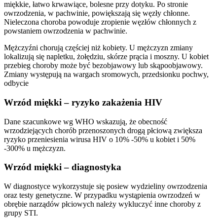
miękkie, łatwo krwawiące, bolesne przy dotyku. Po stronie
owrzodzenia, w pachwinie, powiększają się węzły chłonne.
Nieleczona choroba powoduje zropienie węzłów chłonnych z
powstaniem owrzodzenia w pachwinie.
Mężczyźni chorują częściej niż kobiety. U mężczyzn zmiany
lokalizują się napletku, żołędziu, skórze prącia i moszny. U kobiet
przebieg choroby może być bezobjawowy lub skąpoobjawowy.
Zmiany występują na wargach sromowych, przedsionku pochwy,
odbycie
Wrzód miękki – ryzyko zakażenia HIV
Dane szacunkowe wg WHO wskazują, że obecność
wrzodziejących chorób przenoszonych drogą płciową zwiększa
ryzyko przeniesienia wirusa HIV o 10% -50% u kobiet i 50%
-300% u mężczyzn.
Wrzód miękki – diagnostyka
W diagnostyce wykorzystuje się posiew wydzieliny owrzodzenia
oraz testy genetyczne. W przypadku wystąpienia owrzodzeń w
obrębie narządów płciowych należy wykluczyć inne choroby z
grupy STI.