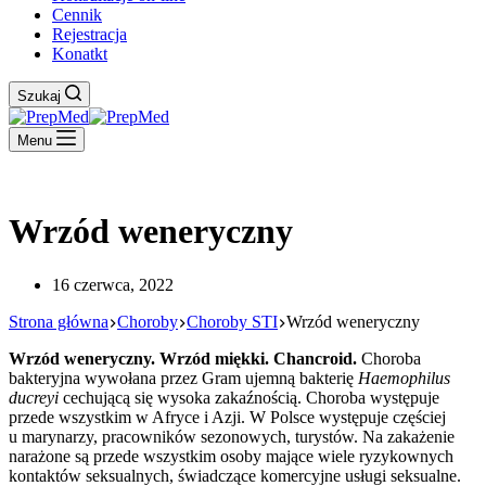
Cennik
Rejestracja
Konatkt
Szukaj
Menu
Wrzód weneryczny
16 czerwca, 2022
Strona główna
Choroby
Choroby STI
Wrzód weneryczny
Wrzód weneryczny. Wrzód miękki. Chancroid.
Choroba
bakteryjna wywołana przez Gram ujemną bakterię
Haemophilus
ducreyi
cechującą się wysoka zakaźnością. Choroba występuje
przede wszystkim w Afryce i Azji. W Polsce występuje częściej
u marynarzy, pracowników sezonowych, turystów. Na zakażenie
narażone są przede wszystkim osoby mające wiele ryzykownych
kontaktów seksualnych, świadczące komercyjne usługi seksualne.