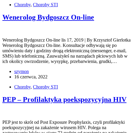
Choroby
,
Choroby STI
Wenerolog Bydgoszcz On-line
Wenerolog Bydgoszcz On-line lis 17, 2019 | By Krzysztof Gierlotka
Wenerolog Bydgoszcz On-line. Konsultacje odbywają się po
umówieniu daty i godziny drogą elektroniczną (messenger, e-mail,
SMS) lub telefoniczną. Zauważyłeś na narządach płciowych lub w
ich okolicy owrzodzenie, wysypkę, przebarwienia, grudki,…
szymon
16 czerwca, 2022
Choroby
,
Choroby STI
PEP – Profilaktyka poekspozycyjna HIV
PEP jest to skrót od Post Exposure Prophylaxis, czyli profilaktyki
poekspozycyjnej na zakażenie wirusem HIV. Polega na
zastosowaniu leków w ciągu 72 godzin od narażenia na zakażenie.