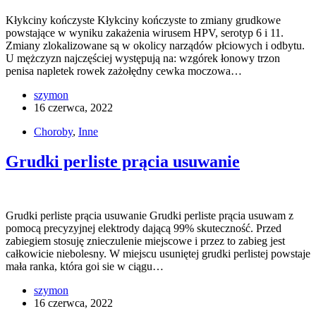
Kłykciny kończyste Kłykciny kończyste to zmiany grudkowe
powstające w wyniku zakażenia wirusem HPV, serotyp 6 i 11.
Zmiany zlokalizowane są w okolicy narządów płciowych i odbytu.
U mężczyzn najczęściej występują na: wzgórek łonowy trzon
penisa napletek rowek zażołędny cewka moczowa…
szymon
16 czerwca, 2022
Choroby
,
Inne
Grudki perliste prącia usuwanie
Grudki perliste prącia usuwanie Grudki perliste prącia usuwam z
pomocą precyzyjnej elektrody dającą 99% skuteczność. Przed
zabiegiem stosuję znieczulenie miejscowe i przez to zabieg jest
całkowicie niebolesny. W miejscu usuniętej grudki perlistej powstaje
mała ranka, która goi sie w ciągu…
szymon
16 czerwca, 2022