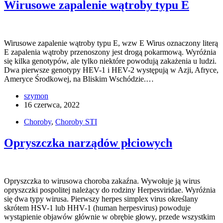
Wirusowe zapalenie wątroby typu E
Wirusowe zapalenie wątroby typu E, wzw E Wirus oznaczony literą
E zapalenia wątroby przenoszony jest drogą pokarmową. Wyróżnia
się kilka genotypów, ale tylko niektóre powodują zakażenia u ludzi.
Dwa pierwsze genotypy HEV-1 i HEV-2 występują w Azji, Afryce,
Ameryce Środkowej, na Bliskim Wschódzie.…
szymon
16 czerwca, 2022
Choroby
,
Choroby STI
Opryszczka narządów płciowych
Opryszczka to wirusowa choroba zakaźna. Wywołuje ją wirus
opryszczki pospolitej należący do rodziny Herpesviridae. Wyróżnia
się dwa typy wirusa. Pierwszy herpes simplex virus określany
skrótem HSV-1 lub HHV-1 (human herpesvirus) powoduje
wystąpienie objawów głównie w obrębie głowy, przede wszystkim